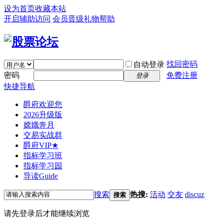
设为首页
收藏本站
开启辅助访问
会员晋级礼物
帮助
找回密码
自动登录
密码
免费注册
登录
快捷导航
爵府欢迎您
2026升级版
嫦娥奔月
交易实战群
爵府VIP★
指标学习班
指标学习园
导读
Guide
搜索
热搜:
活动
交友
discuz
搜索
请先登录后才能继续浏览