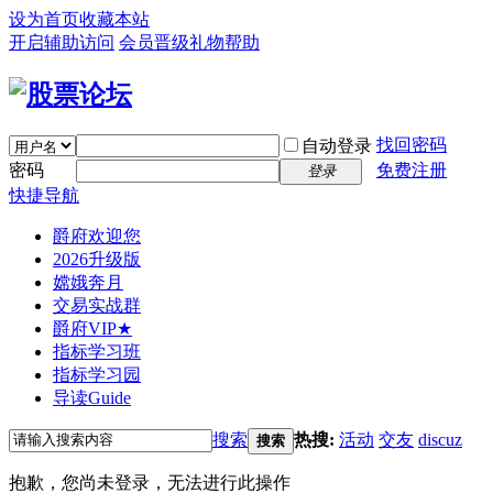
设为首页
收藏本站
开启辅助访问
会员晋级礼物
帮助
找回密码
自动登录
密码
免费注册
登录
快捷导航
爵府欢迎您
2026升级版
嫦娥奔月
交易实战群
爵府VIP★
指标学习班
指标学习园
导读
Guide
搜索
热搜:
活动
交友
discuz
搜索
抱歉，您尚未登录，无法进行此操作