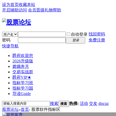
设为首页
收藏本站
开启辅助访问
会员晋级礼物
帮助
找回密码
自动登录
密码
免费注册
登录
快捷导航
爵府欢迎您
2026升级版
嫦娥奔月
交易实战群
爵府VIP★
指标学习班
指标学习园
导读
Guide
搜索
热搜:
活动
交友
discuz
搜索
股票论坛
»
首页
›
股票软件指标区